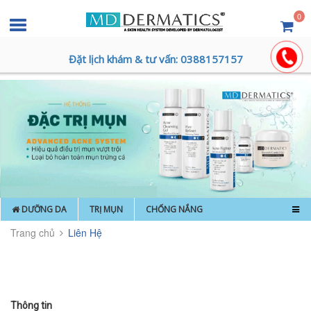
0
Đặt lịch khám & tư vấn: 0388157157
DƯỠNG DA
TRỊ MỤN
CHỐNG NẮNG
Trang chủ
Liên Hệ
Thông tin