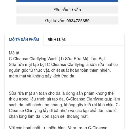
Yêu cầu tư vấn
Gọi tư vấn: 0934725659
MÔ TẢ SẢN PHẨM
BÌNH LUẬN
Mô tả
C-Cleanse Clarifying Wash (1) Sữa Rửa Mặt Tạo Bọt
Sữa rửa mặt tạo bọt C-Cleanse Clarifying là sữa rửa mặt có
nguồn gốc từ thực vật, chiết suất hoàn toàn thiên nhiên,
mềm mại và không gây kích ứng da.
Sửa rửa mặt an toàn cho da là dòng sản phẩm không thể
thiếu trong liệu trình tái tạo da, C-Cleanse Clarifying giúp làm
sạch da một cách nhẹ nhàng, không gây khô rát khó chịu, C-
Cleanse Clarifying lấy đi bã nhờn và các tạp chất tận sâu lỗ
chân lông làm da luôn sạch sẽ, thoáng mát.
Với các hoạt chất tự nhiên Aloe, Vera trong C-Cleanse