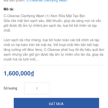
Mã sản phẩm:
C-Cleanse Clarifying Wash
Mô tả:
C-Cleanse Clarifying Wash (1) Kem Rửa Mặt Tạo Bọt.
Sửa rửa mặt làm sạch sâu, diệt khuẩn, giúp da sáng mịn và vẫn
giữ được độ ẩm tự nhiênLàm sạch da, loại bỏ bả nhờn và tạp
chất.
Làm sạch da nhẹ nhàng, loại bỏ hoàn toàn các bã nhờn và tạp
chất có hại bám trên bề mặt da. Với hoạt chất tiên tiến kết hợp
tăng cường với Aloe Vera, C-Cleanse phát huy tối đa hiệu quả làm
sạch nhưng vẫn giữ gìn được lớp ẩm tự nhiên cho làn da, giúp da
mượt mà và tươi mới....
1,600,000₫
Số lượng
ĐẶT MUA