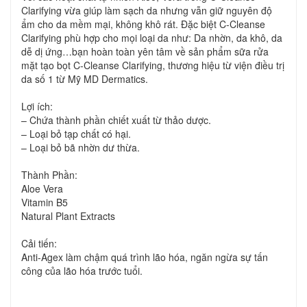
Clarifying vừa giúp làm sạch da nhưng vẫn giữ nguyên độ
ẩm cho da mềm mại, không khô rát. Đặc biệt C-Cleanse
Clarifying phù hợp cho mọi loại da như: Da nhờn, da khô, da
dễ dị ứng…bạn hoàn toàn yên tâm về sản phẩm sữa rửa
mặt tạo bọt C-Cleanse Clarifying, thương hiệu từ viện điều trị
da số 1 từ Mỹ MD Dermatics.
Lợi ích:
– Chứa thành phần chiết xuất từ thảo dược.
– Loại bỏ tạp chất có hại.
– Loại bỏ bã nhờn dư thừa.
Thành Phần:
Aloe Vera
Vitamin B5
Natural Plant Extracts
Cải tiến:
Anti-Agex làm chậm quá trình lão hóa, ngăn ngừa sự tấn
công của lão hóa trước tuổi.