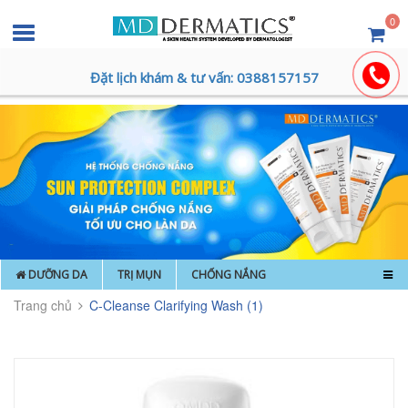
0
Đặt lịch khám & tư vấn: 0388157157
DƯỠNG DA
TRỊ MỤN
CHỐNG NẮNG
Trang chủ
C-Cleanse Clarifying Wash (1)